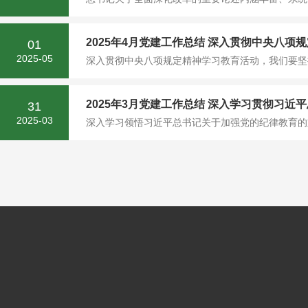
2025年4月党建工作总结 深入贯彻中央八项
01
2025-05
深入贯彻中央八项规定精神学习教育活动，我们要坚
2025年3月党建工作总结 深入学习贯彻习
31
2025-03
深入学习领悟习近平总书记关于加强党的纪律教育的