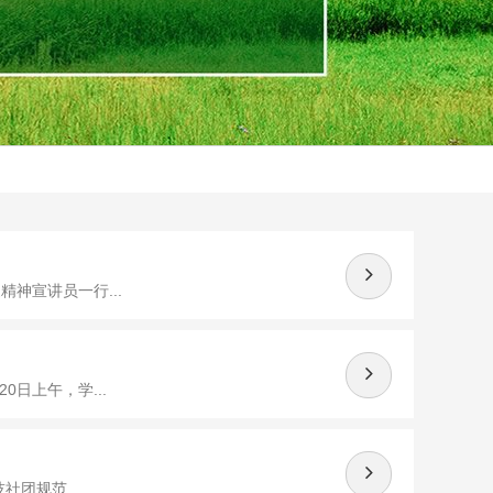
神宣讲员一行...
日上午，学...
团规范...