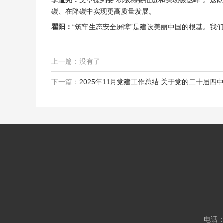
李道亮：
文章提到要“积极稳妥推进和实现碳达峰”。
碳、在降碳中实现更高质量发展。
瞿阳：
“筑牢生态安全屏障”是建设美丽中国的根基。我
上一篇：没有了
下一篇：
2025年11月党建工作总结 关于党的二十届
电话：0