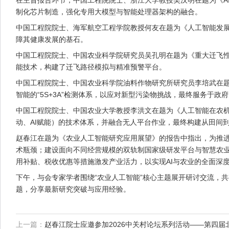
在主旨报告环节，中国工程院院士、浙江大学教授吴汉明在题为《A
制化芯片制造，强化专用大模型与智能处理器架构的融合。
中国工程院院士、海军航空工程学院教授何友在题为《人工智能发展
障其健康发展的基石。
中国工程院院士、中国农业科学院研究员吴孔明在题为《重大迁飞性害
能技术，构建了迁飞路径模拟与精准预警平台。
中国工程院院士、中国农业科学院油料作物研究所研究员李培武在
智能的“5S+3A”检测体系，以应对新型污染物挑战，最终服务于
中国工程院院士、中国农业大学教授李洪文在题为《人工智能在农机
动、AI赋能）的技术体系，并融合无人平台作业，最终构建从田间
赵春江在题为《农业人工智能研究应用展望》的报告中指出，为推进A
术瓶颈；建设面向不同经营规模的双轨制国家级研发平台与智慧农业
用补贴、税收优惠等措施激发产业活力，以实现AI与农业的全面深
下午，与会专家学者围绕“农业人工智能”核心主题展开研讨交流，
题，分享最新研究突破与应用经验。
上一篇：
赵春江院士应邀参加2026中关村论坛系列活动——第四届北